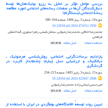
بررسی عوامل مؤثر بر تمایل به رزرو بوتیک‌هتل‌ها توسط
دنبال‌کنندگان آن‌ها در صفحات رسانه‌های اجتماعی (مورد مطالعه:
رسانۀ اجتماعی اینستاگرام)
دوره 14، شماره 1، بهار 1404، صفحه
164-180
10.22034/jtd.2024.474312.2956
محمدرضا اخلاقی، محمدرضا رضوانی، سلمان فیضی، زهرا تیموری، گیتا اشقلی
فراهانی
مشاهده مقاله
اصل مقاله
565.02 K
پارادایم برساخت‌گرایی اجتماعی، روش‌شناسی هرمنوتیک ـ
دیالکتیک، و ارزشیابی نسل چهارم: چشم‌انداز کاربرد در
گردشگری
دوره 13، شماره 3، پاییز 1403، صفحه
213-234
10.22034/jtd.2024.422647.2846
امیرحسین ایمانی زاده، محمدرضا رضوانی
مشاهده مقاله
اصل مقاله
563.22 K
تبیین روند توسعهٔ اقامتگاه‌های بوم‌گردی در ایران با استفاده از