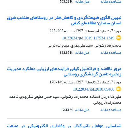
مشاهده مقاله
اصل مقاله
503.22 K
تبیین الگوی طبیعت‌گردی و کاهش فقر در روستاهای منتخب شرق
استان سمنان: مطالعه‌ای کیفی
دوره 7، شماره 4، زمستان 1397، صفحه
205-225
10.22034/jtd.2019.117534.1349
محمدرضا رضوانی، سید علی بدری، ذبیح الله ترابی
مشاهده مقاله
اصل مقاله
862.87 K
مرور نظامند و فراتحلیل کیفی فرایندهای ارزیابی عملکرد مدیریت
زنجیره تامین گردشگری روستایی
دوره 7، شماره 2، تابستان 1397، صفحه
149-170
10.22034/jtd.2018.69466
علیرضا دربان آستانه، محمدرضا رضوانی، سید حسن مطیعی لنگرودی، فاطمه
محمدزاده لاریجانی
مشاهده مقاله
اصل مقاله
2.13 M
شناسایی عوامل تاثیرگذار بر وفاداری الکترونیکی در صنعت