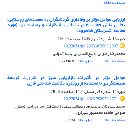
مشاهده مقاله
ارزیابی عوامل مؤثر بر وفاداری گردشگران به مقصدهای روستایی:
تحلیل نقش فعالیت‌های تبلیغاتی، انتظارات و رضایتمندی (مورد
مطالعه: شهرستان شاهرود)
دوره 15، شماره 1، بهار 1405، صفحه
98-116
10.22034/jtd.2025.493805.2997
محمدرضا رضوانی، ذبیح الله ترابی، پانته آ دوانی
مشاهده مقاله
اصل مقاله
773.82 K
عوامل مؤثر بر تأثیرات بازاریابی سبز در ضرورت توسعۀ
طبیعت‌گردی با استفاده از رویکرد نگاشت شناختی فازی
دوره 14، شماره 4، زمستان 1404، صفحه
162-178
10.22034/jtd.2023.398072.2771
محمد سیادتان، محمدرضا رضوانی، مهدیه زحمت‌کش سردوراهی، نسترن
فتوحی، فاطمه محمدپور شیرازی
مشاهده مقاله
اصل مقاله
1.32 M