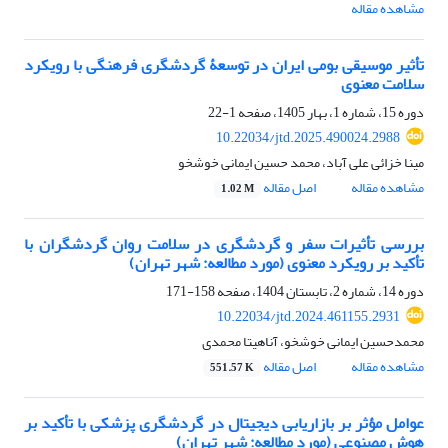
مشاهده مقاله
تأثیر موسیقی بومی ایران در توسعۀ گردشگری فرهنگی با رویکرد
سلامت معنوی
دوره 15، شماره 1، بهار 1405، صفحه
1-22
10.22034/jtd.2025.490024.2988
مینا خزائی علی آباد، محمد حسین ایمانی خوشخو
مشاهده مقاله
اصل مقاله
1.02 M
بررسی تأثیرات سفر و گردشگری در سلامت روان گردشگران با
تأکید بر رویکرد معنوی (مورد مطالعه: شهر تهران)
دوره 14، شماره 2، تابستان 1404، صفحه
158-171
10.22034/jtd.2024.461155.2931
محمدحسین ایمانی خوشخو، آناهیتا محمدی
مشاهده مقاله
اصل مقاله
551.57 K
عوامل مؤثر بر بازاریابی دیجیتال در گردشگری پزشکی با تأکید بر
هوش مصنوعی (مورد مطالعه: شهر تهران)