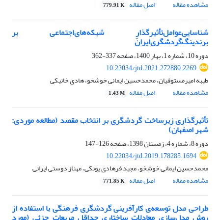
مشاهده مقاله
اصل مقاله
779.91 K
شناسایی‌عوامل‌تأثیر‌‌گذارِ‌‌ شبکه‌های‌اجتماعی بر‌‌
برندینگ‌گردشگری‌ایر‌ان
دوره 10، شماره 1، بهار 1400، صفحه
337-362
10.22034/jtd.2021.272880.2269
طیبه امیرمستوفیان، محمدحسین ایمانی خوشخو، هادی خانیکی
مشاهده مقاله
اصل مقاله
1.43 M
تأثیرگذاری زیرساخت گردشگری بر انتخاب مقصد (مطالعه موردی:
شهر اصفهان)
دوره 8، شماره 4، زمستان 1398، صفحه
126-147
10.22034/jtd.2019.178285.1694
محمدحسین ایمانی خوشخو، مجید فرهادی یونکی، مهناز دوستی ایرانی
مشاهده مقاله
اصل مقاله
771.85 K
طراحی مدل توسعه‌ی کارآفرینی گردشگری فرهنگی با استفاده از
روش مدل‌سازی معادلات ساختاری حداقل مربعات جزئی (مورد