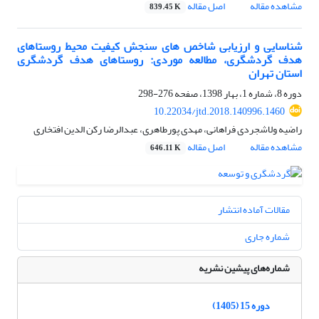
مشاهده مقاله
اصل مقاله
839.45 K
شناسایی و ارزیابی شاخص های سنجش کیفیت محیط روستاهای
هدف گردشگری، مطالعه موردی: روستاهای هدف گردشگری
استان تهران
دوره 8، شماره 1، بهار 1398، صفحه
276-298
10.22034/jtd.2018.140996.1460
راضیه ولاشجردی فراهانی، مهدی پورطاهری، عبدالرضا رکن الدین افتخاری
مشاهده مقاله
اصل مقاله
646.11 K
مقالات آماده انتشار
شماره جاری
شماره‌های پیشین نشریه
دوره 15 (1405)