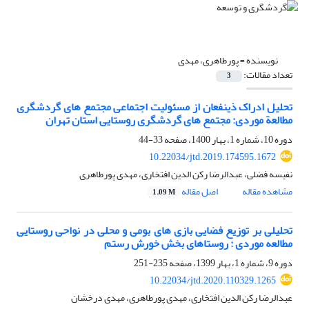
نویسنده =
پورطاهری، مهدی
تعداد مقالات:
3
تحلیل ادراک ذی‏نفعان از مسئولیت اجتماعی مجتمع‏ های گردشگری
مطالعة موردی: مجتمع‏ های گردشگری روستایی استان تهران
دوره 10، شماره 1، بهار 1400، صفحه
33-44
10.22034/jtd.2019.174595.1672
نفیسه فضلی، عبدالرضا رکن الدین افتخاری، مهدی پورطاهری
مشاهده مقاله
اصل مقاله
1.09 M
تحلیلی بر توزیع فضایی بازی های بومی و محلی در نواحی روستایی
مطالعه موردی : روستاهای بخش خورش رستم
دوره 9، شماره 1، بهار 1399، صفحه
235-251
10.22034/jtd.2020.110329.1265
عبدالرضا رکن الدین افتخاری، مهدی پورطاهری، مهدی درخشان