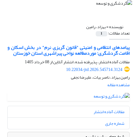
نویسنده =
بهزاد، رامین
تعداد مقالات:
1
پیامدهای انتظامی و امنیتی "قانون گریزی نرم" در بخش اسکان و
اقامت گردشگری: موردمطالعه نواحی پیراشهری استان خوزستان
مقالات آماده انتشار، پذیرفته شده، انتشار آنلاین از
08 خرداد 1405
10.22034/jtd.2026.545714.3124
رامین بهزاد، ناصر بیات، علیرضا نجفی
مشاهده مقاله
مقالات آماده انتشار
شماره جاری
شماره‌های پیشین نشریه