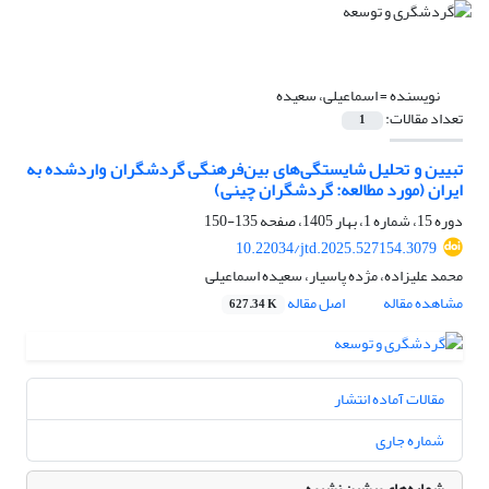
نویسنده =
اسماعیلی، سعیده
تعداد مقالات:
1
تبیین و تحلیل شایستگی
های بین
فرهنگی گردشگران واردشده به
ایران
(مورد مطالعه: گردشگران چینی)
دوره 15، شماره 1، بهار 1405، صفحه
135-150
10.22034/jtd.2025.527154.3079
محمد علیزاده، مژده پاسیار، سعیده اسماعیلی
مشاهده مقاله
اصل مقاله
627.34 K
مقالات آماده انتشار
شماره جاری
شماره‌های پیشین نشریه