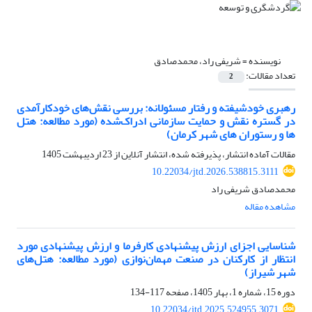
نویسنده =
شریفی راد، محمدصادق
تعداد مقالات:
2
رهبری خودشیفته و رفتار مسئولانه: بررسی نقش‌های خودکارآمدی
در گستره نقش و حمایت سازمانی ادراک‌شده (مورد مطالعه: هتل
ها و رستوران های شهر کرمان)
مقالات آماده انتشار، پذیرفته شده، انتشار آنلاین از
23 اردیبهشت 1405
10.22034/jtd.2026.538815.3111
محمدصادق شریفی راد
مشاهده مقاله
شناسایی اجزای ارزش پیشنهادی کارفرما و ارزش پیشنهادی مورد
انتظار از کارکنان در صنعت مهمان‌نوازی (مورد مطالعه: هتل‌های
شهر شیراز)
دوره 15، شماره 1، بهار 1405، صفحه
117-134
10.22034/jtd.2025.524955.3071