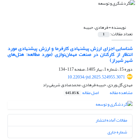
نویسنده =
فرهادی، حبیبه
تعداد مقالات:
1
شناسایی اجزای ارزش پیشنهادی کارفرما و ارزش پیشنهادی مورد
انتظار از کارکنان در صنعت مهمان‌نوازی (مورد مطالعه: هتل‌های
شهر شیراز)
دوره 15، شماره 1، بهار 1405، صفحه
117-134
10.22034/jtd.2025.524955.3071
مهدی گل وردی، حبیبه فرهادی، محمدصادق شریفی راد
مشاهده مقاله
اصل مقاله
645.85 K
مقالات آماده انتشار
شماره جاری