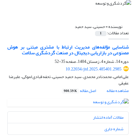
نویسنده =
حسینی، سید حمید
تعداد مقالات:
1
شناسایی مؤلفه‌های مدیریت ارتباط با مشتری مبتنی بر هوش
مصنوعی در بازاریابی دیجیتال در صنعت گردشگری سلامت
دوره 14، شماره 4، زمستان 1404، صفحه
35-52
10.22034/jtd.2025.485401.2985
على امامى، محمدنادر محمدی، سید حمید حسینی، تحفه قبادی لموکی، علیرضا
عقیقی
مشاهده مقاله
اصل مقاله
900.59 K
مقالات آماده انتشار
شماره جاری