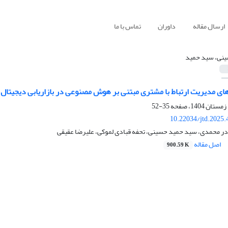
ارسال مقاله
داوران
تماس با ما
نی، سید حمید
های مدیریت ارتباط با مشتری مبتنی بر هوش مصنوعی در بازاریابی دیجیت
35-52
10.22034/jtd.2025
ادر محمدی، سید حمید حسینی، تحفه قبادی لموکی، علیرضا عقیقی
اصل مقاله
900.59 K