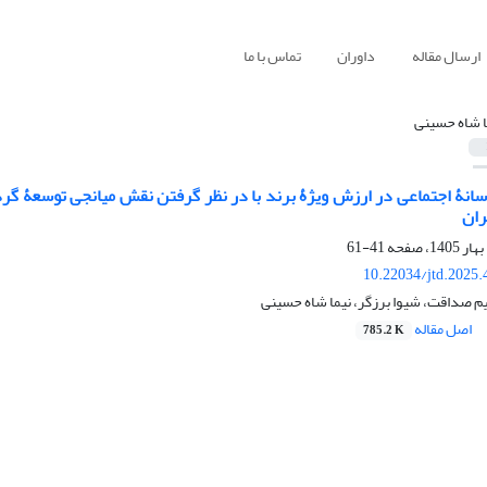
ارسال مقاله
داوران
تماس با ما
ا شاه حسینی
 رسانۀ اجتماعی در ارزش ویژۀ برند با در نظر گرفتن نقش میانجی توسعۀ گ
ران
41-61
10.22034/jtd.2025
م صداقت، شیوا برزگر، نیما شاه حسینی
اصل مقاله
785.2 K