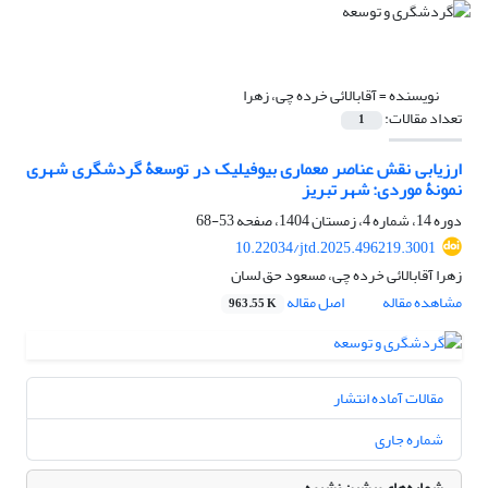
نویسنده =
آقابالائی خرده چی، زهرا
تعداد مقالات:
1
ارزیابی نقش عناصر معماری بیوفیلیک در توسعۀ گردشگری شهری
نمونۀ موردی: شهر تبریز
دوره 14، شماره 4، زمستان 1404، صفحه
53-68
10.22034/jtd.2025.496219.3001
زهرا آقابالائی خرده چی، مسعود حق لسان
مشاهده مقاله
اصل مقاله
963.55 K
مقالات آماده انتشار
شماره جاری
شماره‌های پیشین نشریه