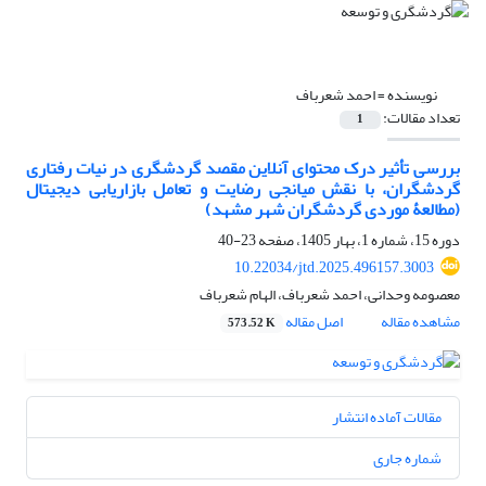
نویسنده =
احمد شعرباف
تعداد مقالات:
1
بررسی تأثیر درک محتوای آنلاین مقصد گردشگری در نیات رفتاری
گردشگران، با نقش میانجی رضایت و تعامل بازاریابی دیجیتال
(مطالعۀ موردی گردشگران شهر مشهد)
دوره 15، شماره 1، بهار 1405، صفحه
23-40
10.22034/jtd.2025.496157.3003
معصومه وحدانی، احمد شعرباف، الهام شعرباف
مشاهده مقاله
اصل مقاله
573.52 K
مقالات آماده انتشار
شماره جاری