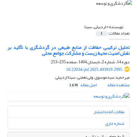
نویسنده =
اردبیلی، سینا
تعداد مقالات:
1
تحلیل ترکیبی حفاظت از منابع طبیعی در گردشگری با تأکید بر
نقش امنیت محیط زیست و مشارکت جوامع محلی
دوره 14، شماره 2، تابستان 1404، صفحه
235-253
10.22034/jtd.2025.493919.2995
میرحمید سیدموسوی، ولی نعمتی، سینا اردبیلی
مشاهده مقاله
اصل مقاله
1.6 M
مقالات آماده انتشار
شماره جاری
شماره‌های پیشین نشریه