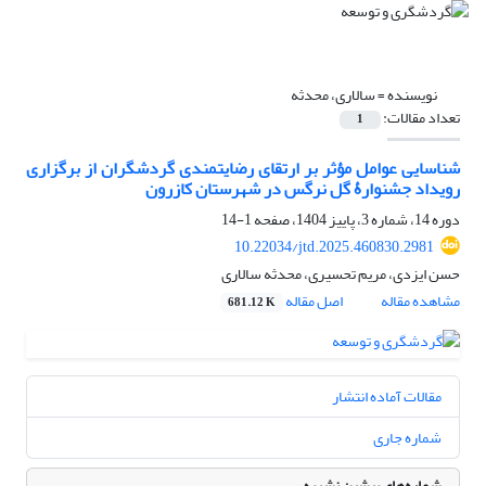
نویسنده =
سالاری، محدثه
تعداد مقالات:
1
شناسایی عوامل مؤثر بر ارتقای رضایتمندی گردشگران از برگزاری
رویداد جشنوارۀ گل نرگس در شهرستان کازرون
دوره 14، شماره 3، پاییز 1404، صفحه
1-14
10.22034/jtd.2025.460830.2981
حسن ایزدی، مریم تحسیری، محدثه سالاری
مشاهده مقاله
اصل مقاله
681.12 K
مقالات آماده انتشار
شماره جاری
شماره‌های پیشین نشریه