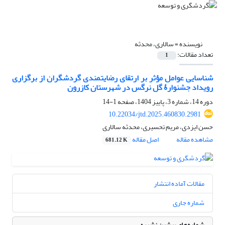
نویسنده =
سالاری، محدثه
تعداد مقالات:
1
شناسایی عوامل مؤثر بر ارتقای رضایتمندی گردشگران از برگزاری
رویداد جشنوارۀ گل نرگس در شهرستان کازرون
دوره 14، شماره 3، پاییز 1404، صفحه
1-14
10.22034/jtd.2025.460830.2981
حسن ایزدی، مریم تحسیری، محدثه سالاری
مشاهده مقاله
اصل مقاله
681.12 K
مقالات آماده انتشار
شماره جاری
شماره‌های پیشین نشریه