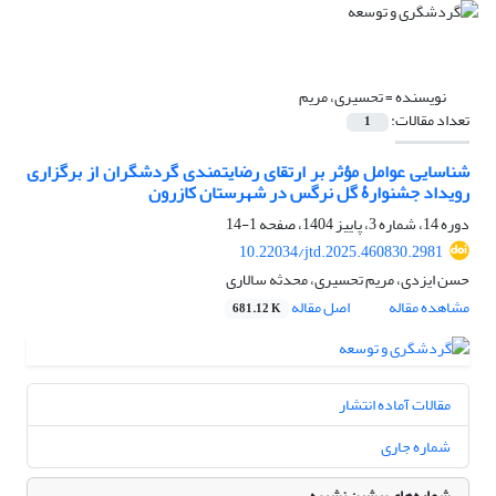
نویسنده =
تحسیری، مریم
تعداد مقالات:
1
شناسایی عوامل مؤثر بر ارتقای رضایتمندی گردشگران از برگزاری
رویداد جشنوارۀ گل نرگس در شهرستان کازرون
دوره 14، شماره 3، پاییز 1404، صفحه
1-14
10.22034/jtd.2025.460830.2981
حسن ایزدی، مریم تحسیری، محدثه سالاری
مشاهده مقاله
اصل مقاله
681.12 K
مقالات آماده انتشار
شماره جاری
شماره‌های پیشین نشریه