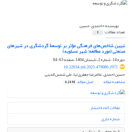
نویسنده =
احمدی، حسین
تعداد مقالات:
1
تبیین شاخص‌های فرهنگی مؤثر بر توسعۀ گردشگری در شهر‌های
صنعتی (مورد مطالعه: شهر عسلویه)
دوره 14، شماره 2، تابستان 1404، صفحه
63-84
10.22034/jtd.2025.479080.2971
حسین احمدی، غلامرضا جعفری نیا، علی شمس الدینی
مشاهده مقاله
اصل مقاله
6.24 M
مقالات آماده انتشار
شماره جاری
شماره‌های پیشین نشریه