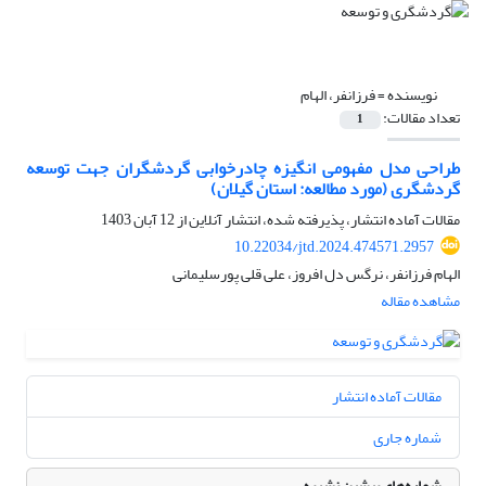
نویسنده =
فرزانفر، الهام
تعداد مقالات:
1
طراحی مدل مفهومی انگیزه چادرخوابی گردشگران جهت توسعه
گردشگری (مورد مطالعه: استان گیلان)
مقالات آماده انتشار، پذیرفته شده، انتشار آنلاین از
12 آبان 1403
10.22034/jtd.2024.474571.2957
الهام فرزانفر، نرگس دل افروز، علی قلی پورسلیمانی
مشاهده مقاله
مقالات آماده انتشار
شماره جاری
شماره‌های پیشین نشریه