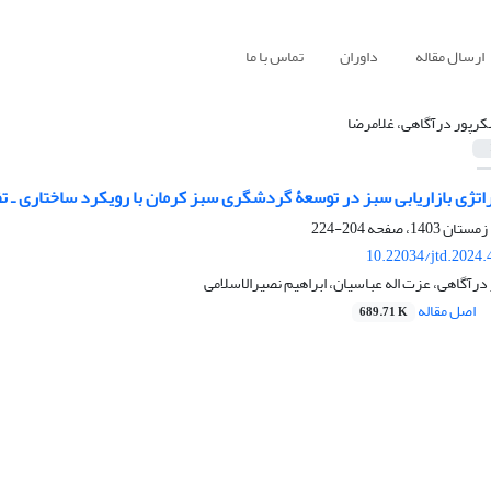
ارسال مقاله
داوران
تماس با ما
رپور درآگاهی، غلامرضا
راتژی بازاریابی سبز در توسعۀ گردشگری سبز کرمان با رویکرد ساختاری‌ ـ 
204-224
10.22034/jtd.2024
رآگاهی، عزت اله عباسیان، ابراهیم نصیرالاسلامی
اصل مقاله
689.71 K