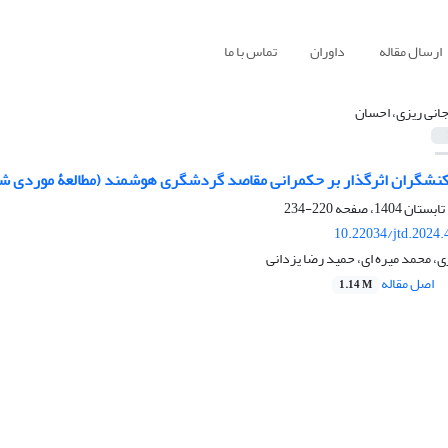
ارسال مقاله
داوران
تماس با ما
جانی ریزی، احسان
 کنشگران اثرگذار بر حکمرانی مقاصد گردشگری هوشمند (مطالعۀ موردی ش
220-234
10.22034/jtd.2024
ی، محمد میره ای، حمید رضا یزدانی
اصل مقاله
1.14 M