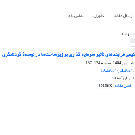
ارسال مقاله
داوران
تماس با ما
ی، زهرا
 کیفی فرایند‌های تأثیر سرمایه گذاری بر زیرساخت‌ها در توسعۀ گردشگری
134-157
10.22034/jtd.2024
 دربان آستانه
اصل مقاله
890.56 K