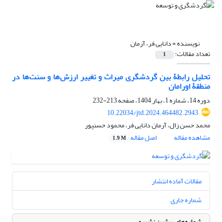
نویسنده =
دانایی فر، آرمان
تعداد مقالات:
1
تحلیل رابطۀ بین گردشگری میراث و تغییر ارزش‌ها و سنت‌ها در
منطقۀ اورامان
دوره 14، شماره 1، بهار 1404، صفحه
213-232
10.22034/jtd.2024.464482.2943
محمد حسن زال، آرمان دانایی فر، محمود حسنپور
مشاهده مقاله
اصل مقاله
1.9 M
مقالات آماده انتشار
شماره جاری
شماره‌های پیشین نشریه