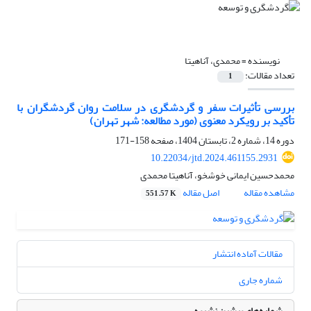
نویسنده =
محمدی، آناهیتا
تعداد مقالات:
1
بررسی تأثیرات سفر و گردشگری در سلامت روان گردشگران با
تأکید بر رویکرد معنوی (مورد مطالعه: شهر تهران)
دوره 14، شماره 2، تابستان 1404، صفحه
158-171
10.22034/jtd.2024.461155.2931
محمدحسین ایمانی خوشخو، آناهیتا محمدی
مشاهده مقاله
اصل مقاله
551.57 K
مقالات آماده انتشار
شماره جاری
شماره‌های پیشین نشریه