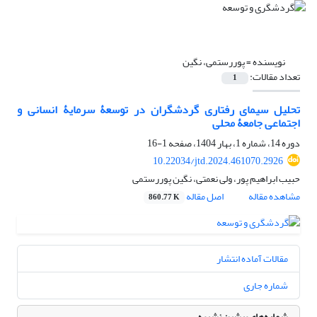
نویسنده =
پوررستمی، نگین
تعداد مقالات:
1
تحلیل سیمای رفتاری گردشگران در توسعۀ سرمایۀ انسانی و
اجتماعی جامعۀ محلی
دوره 14، شماره 1، بهار 1404، صفحه
1-16
10.22034/jtd.2024.461070.2926
حبیب ابراهیم پور، ولی نعمتی، نگین پوررستمی
مشاهده مقاله
اصل مقاله
860.77 K
مقالات آماده انتشار
شماره جاری
شماره‌های پیشین نشریه