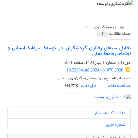
نویسنده =
نگین پوررستمی
تعداد مقالات:
1
تحلیل سیمای رفتاری گردشگران در توسعۀ سرمایۀ انسانی و
اجتماعی جامعۀ محلی
دوره 14، شماره 1، بهار 1404، صفحه
1-16
10.22034/jtd.2024.461070.2926
حبیب ابراهیم پور، ولی نعمتی، نگین پوررستمی
مشاهده مقاله
اصل مقاله
860.77 K
مقالات آماده انتشار
شماره جاری
شماره‌های پیشین نشریه