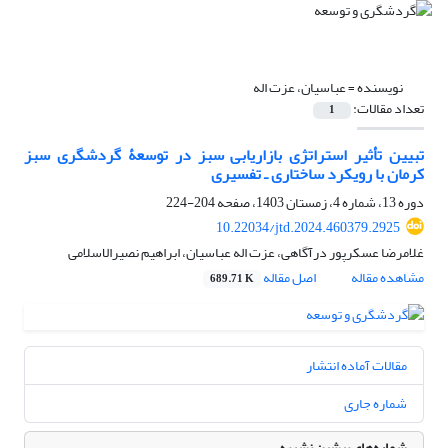
نویسنده =
عباسیان، عزت اله
تعداد مقالات:
1
تبیین تأثیر استراتژی بازاریابی سبز در توسعۀ گردشگری سبز
کرمان با رویکرد ساختاری‌ ـ تفسیری
دوره 13، شماره 4، زمستان 1403، صفحه
204-224
10.22034/jtd.2024.460379.2925
غلامرضا عسکرپور درآگاهی، عزت اله عباسیان، ابراهیم نصیرالاسلامی
مشاهده مقاله
اصل مقاله
689.71 K
مقالات آماده انتشار
شماره جاری
شماره‌های پیشین نشریه