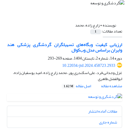
نویسنده =
زارع زاده، محمد
تعداد مقالات:
1
ارزیابی کیفیت وبگاه‌های تسهیلگران گردشگری پزشکی هند
وایران براساس مدل وب‌کوال
دوره 14، شماره 2، تابستان 1404، صفحه
269-293
10.22034/jtd.2024.458723.2933
غزل وجدانی فرد، علی اسکندری پور، محمد زارع زاده، امید یوسفیان زاده،
ابوالفضل طاهری
مشاهده مقاله
اصل مقاله
1.62 M
مقالات آماده انتشار
شماره جاری