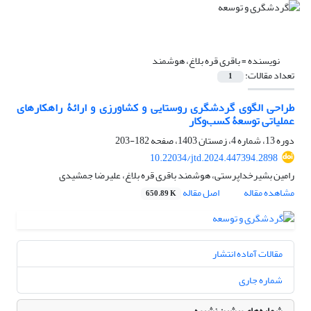
نویسنده =
باقری قره بلاغ، هوشمند
تعداد مقالات:
1
طراحی الگوی گردشگری روستایی و کشاورزی و ارائۀ راهکارهای
عملیاتی توسعۀ کسب‌وکار
دوره 13، شماره 4، زمستان 1403، صفحه
182-203
10.22034/jtd.2024.447394.2898
رامین بشیرخداپرستی، هوشمند باقری قره بلاغ، علیرضا جمشیدی
مشاهده مقاله
اصل مقاله
650.89 K
مقالات آماده انتشار
شماره جاری
شماره‌های پیشین نشریه