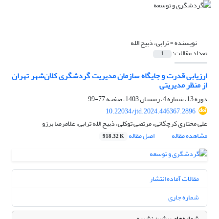
نویسنده =
ترابی، ذبیح الله
تعداد مقالات:
1
ارزیابی قدرت و جایگاه سازمان مدیریت گردشگری کلان‌شهر تهران
از منظر مدیریتی
دوره 13، شماره 4، زمستان 1403، صفحه
77-99
10.22034/jtd.2024.446367.2896
علی مختاری کرچگانی، مرتضی توکلی، ذبیح الله ترابی، غلامرضا برزو
مشاهده مقاله
اصل مقاله
918.32 K
مقالات آماده انتشار
شماره جاری
شماره‌های پیشین نشریه