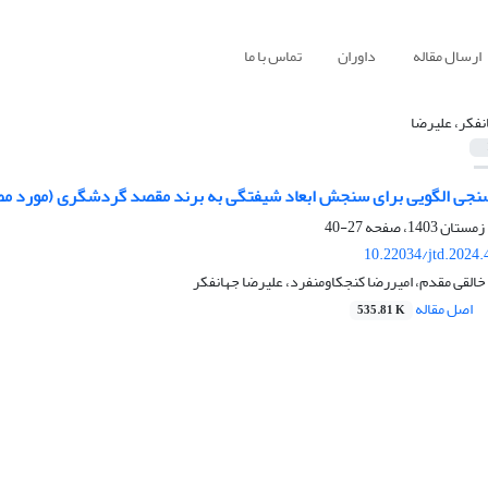
ارسال مقاله
داوران
تماس با ما
نفکر، علیرضا
سنجی الگویی برای سنجش ابعاد شیفتگی به برند مقصد گردشگری (مورد مطا
27-40
10.22034/jtd.2024
خالقی مقدم، امیررضا کنجکاومنفرد، علیرضا جهانفکر
اصل مقاله
535.81 K