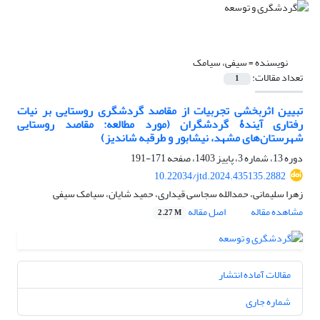
نویسنده =
سیفی، سیامک
تعداد مقالات:
1
تبیین اثربخشی تجربیات از مقاصد گردشگری روستایی بر نیات
رفتاری آیندۀ گردشگران (مورد مطالعه: مقاصد روستایی
شهرستان‌های مشهد، نیشابور و طرقبه شاندیز)
دوره 13، شماره 3، پاییز 1403، صفحه
171-191
10.22034/jtd.2024.435135.2882
زهرا سلیمانی، حمدالله سجاسی قیداری، حمید شایان، سیامک سیفی
مشاهده مقاله
اصل مقاله
2.27 M
مقالات آماده انتشار
شماره جاری