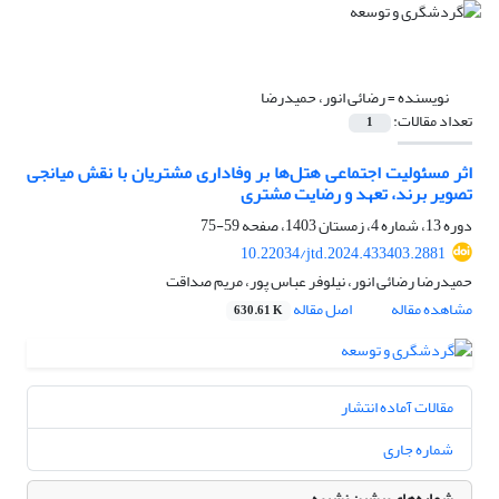
نویسنده =
رضائی انور، حمیدرضا
تعداد مقالات:
1
اثر مسئولیت اجتماعی هتل‏‌ها بر وفاداری مشتریان با نقش میانجی
تصویر برند، تعهد و رضایت مشتری
دوره 13، شماره 4، زمستان 1403، صفحه
59-75
10.22034/jtd.2024.433403.2881
حمیدرضا رضائی انور، نیلوفر عباس پور، مریم صداقت
مشاهده مقاله
اصل مقاله
630.61 K
مقالات آماده انتشار
شماره جاری
شماره‌های پیشین نشریه