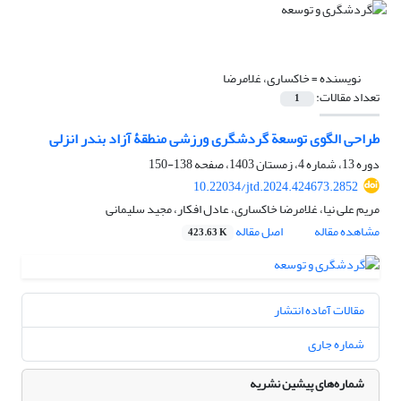
نویسنده =
خاکساری، غلامرضا
تعداد مقالات:
1
طراحی الگوی توسعة گردشگری ورزشی منطقۀ آزاد بندر انزلی
دوره 13، شماره 4، زمستان 1403، صفحه
138-150
10.22034/jtd.2024.424673.2852
مریم علی نیا، غلامرضا خاکساری، عادل افکار، مجید سلیمانی
مشاهده مقاله
اصل مقاله
423.63 K
مقالات آماده انتشار
شماره جاری
شماره‌های پیشین نشریه