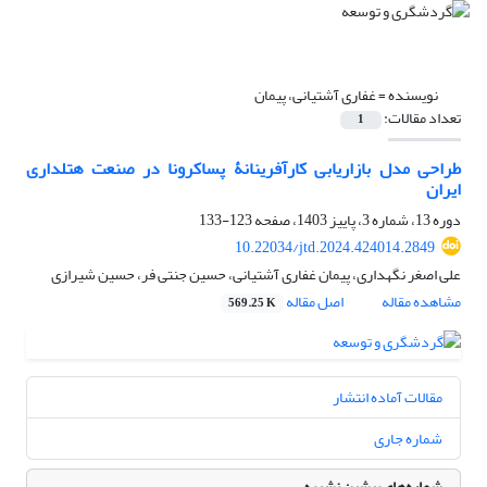
نویسنده =
غفاری آشتیانی، پیمان
تعداد مقالات:
1
طراحی مدل بازاریابی کارآفرینانۀ پساکرونا در صنعت هتلداری
ایران
دوره 13، شماره 3، پاییز 1403، صفحه
123-133
10.22034/jtd.2024.424014.2849
علی اصغر نگهداری، پیمان غفاری آشتیانی، حسین جنتی فر، حسین شیرازی
مشاهده مقاله
اصل مقاله
569.25 K
مقالات آماده انتشار
شماره جاری
شماره‌های پیشین نشریه