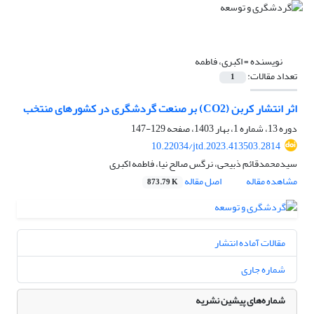
نویسنده =
اکبری، فاطمه
تعداد مقالات:
1
اثر انتشار کربن (CO2) بر صنعت گردشگری در کشورهای منتخب
دوره 13، شماره 1، بهار 1403، صفحه
129-147
10.22034/jtd.2023.413503.2814
سیدمحمدقائم ذبیحی، نرگس صالح نیا، فاطمه اکبری
مشاهده مقاله
اصل مقاله
873.79 K
مقالات آماده انتشار
شماره جاری
شماره‌های پیشین نشریه