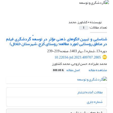
نویسنده =
کشاورز، محمد
تعداد مقالات:
1
شناسایی و تبیین الگوهای ذهنی مؤثر در توسعهٔ گردشگری فیلم
در مناطق روستایی (مورد مطالعه: روستای کزج، شهرستان خلخال)
دوره 13، شماره 1، بهار 1403، صفحه
219-239
10.22034/jtd.2023.409707.2805
محمد علیزاده، حسن اروجی، محمد کشاورز
مشاهده مقاله
اصل مقاله
888.08 K
مقالات آماده انتشار
شماره جاری
شماره‌های پیشین نشریه