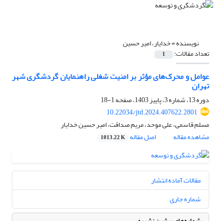
نویسنده =
خدایار، امیر حسین
تعداد مقالات:
1
عوامل و محرک‌های مؤثر بر امنیت شغلی راهنمایان گردشگری شهر
تهران
دوره 13، شماره 3، پاییز 1403، صفحه
1-18
10.22034/jtd.2024.407622.2801
مسلم قاسمی، علی موحد، مریم صداقت، امیر حسین خدایار
مشاهده مقاله
اصل مقاله
1013.22 K
مقالات آماده انتشار
شماره جاری
شماره‌های پیشین نشریه