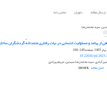
ارسال مقاله
داوران
تماس با ما
ین، سید محمدرضا
هی از پیامد و مسئولیت انتسابی در نیات رفتاری متمدنانهٔ گردشگران ساحل
149-160
10.22034/jtd.2023
نصیرآبادی، سید محمدرضا سیدین، مریم بهزادی
اصل مقاله
569.69 K