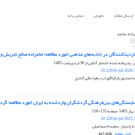
ارسال مقاله
داوران
تماس با ما
زاده، محمد
زدیدکنندگان در جاذبه‌های مذهبی (مورد مطالعه؛ امامزاده صالح تجریش و
ر، پذیرفته شده، انتشار آنلاین از
30 اردیبهشت 1405
10.22034/jtd.2026
ا صدیق بازکیاگوراب، زهرا باقی آبادی
شایستگی
های بین
فرهنگی گردشگران واردشده به ایران
(مورد مطالعه: گر
135-150
10.22034/jtd.2025
ه پاسیار، سعیده اسماعیلی
اصل مقاله
627.34 K