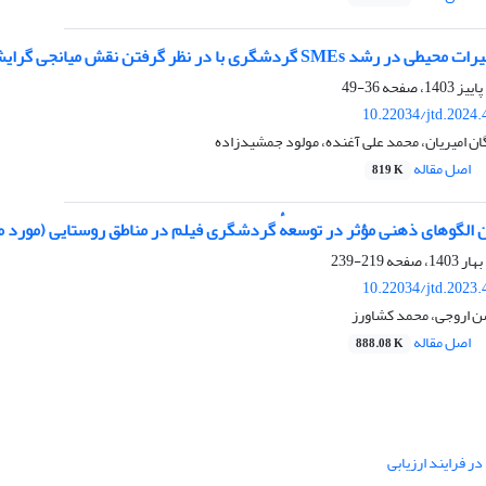
گرفتن نقش میانجی گرایش کارآفرینانه (مورد مطالعه: آژانس‌های مسافرتی شهر تهران)
36-49
10.22034/jtd.2024
ان امیریان، محمد علی آغنده، مولود جمشیدزاده
اصل مقاله
819 K
ن الگوهای ذهنی مؤثر در توسعهٔ گردشگری فیلم در مناطق روستایی (مورد 
219-239
10.22034/jtd.2023
ن اروجی، محمد کشاورز
اصل مقاله
888.08 K
ر فرایند ارزیابی