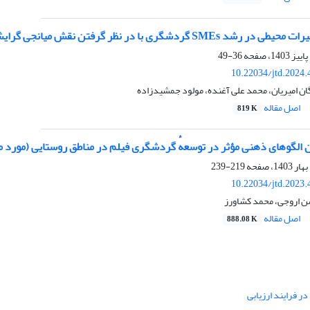
گرفتن نقش میانجی گرایش کارآفرینانه (مورد مطالعه: آژانس‌های مسافرتی شهر تهران)
36-49
10.22034/jtd.2024
ان امیریان، محمد علی آغنده، مولود جمشیدزاده
اصل مقاله
819 K
ن الگوهای ذهنی مؤثر در توسعهٔ گردشگری فیلم در مناطق روستایی (مورد 
219-239
10.22034/jtd.2023
ن اروجی، محمد کشاورز
اصل مقاله
888.08 K
ر فرایند ارزیابی