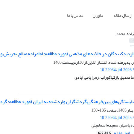
ارسال مقاله
داوران
تماس با ما
زاده، محمد
زدیدکنندگان در جاذبه‌های مذهبی (مورد مطالعه؛ امامزاده صالح تجریش و
ر، پذیرفته شده، انتشار آنلاین از
30 اردیبهشت 1405
10.22034/jtd.2026
ا صدیق بازکیاگوراب، زهرا باقی آبادی
شایستگی
های بین
فرهنگی گردشگران واردشده به ایران
(مورد مطالعه: گر
135-150
10.22034/jtd.2025
ه پاسیار، سعیده اسماعیلی
اصل مقاله
627.34 K