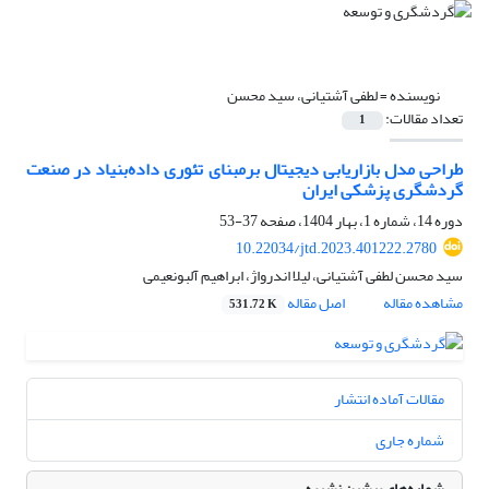
نویسنده =
لطفی آشتیانی، سید محسن
تعداد مقالات:
1
طراحی مدل بازاریابی دیجیتال برمبنای تئوری داده‌بنیاد در صنعت
گردشگری پزشکی ایران
دوره 14، شماره 1، بهار 1404، صفحه
37-53
10.22034/jtd.2023.401222.2780
سید محسن لطفی آشتیانی، لیلا اندرواژ، ابراهیم آلبونعیمی
مشاهده مقاله
اصل مقاله
531.72 K
مقالات آماده انتشار
شماره جاری
شماره‌های پیشین نشریه