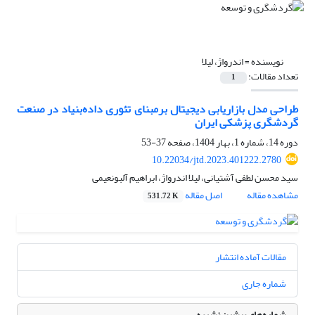
نویسنده =
اندرواژ، لیلا
تعداد مقالات:
1
طراحی مدل بازاریابی دیجیتال برمبنای تئوری داده‌بنیاد در صنعت
گردشگری پزشکی ایران
دوره 14، شماره 1، بهار 1404، صفحه
37-53
10.22034/jtd.2023.401222.2780
سید محسن لطفی آشتیانی، لیلا اندرواژ، ابراهیم آلبونعیمی
مشاهده مقاله
اصل مقاله
531.72 K
مقالات آماده انتشار
شماره جاری
شماره‌های پیشین نشریه