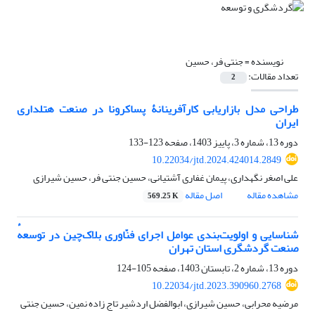
نویسنده =
جنتی فر، حسین
تعداد مقالات:
2
طراحی مدل بازاریابی کارآفرینانۀ پساکرونا در صنعت هتلداری
ایران
دوره 13، شماره 3، پاییز 1403، صفحه
123-133
10.22034/jtd.2024.424014.2849
علی اصغر نگهداری، پیمان غفاری آشتیانی، حسین جنتی فر، حسین شیرازی
مشاهده مقاله
اصل مقاله
569.25 K
شناسایی و اولویت‌بندی عوامل اجرای فنّاوری بلاک‌چین در توسعهٔ
صنعت گردشگری استان تهران
دوره 13، شماره 2، تابستان 1403، صفحه
105-124
10.22034/jtd.2023.390960.2768
مرضیه محرابی، حسین شیرازی، ابوالفضل اردشیر تاج زاده نمین، حسین جنتی