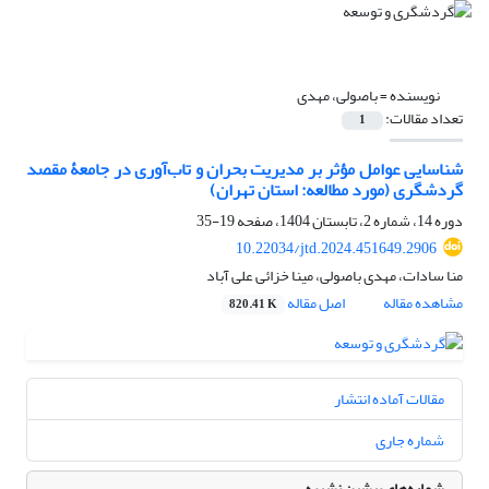
نویسنده =
باصولی، مهدی
تعداد مقالات:
1
شناسایی عوامل مؤثر بر مدیریت بحران و تاب‌آوری در جامعۀ مقصد
گردشگری (مورد مطالعه: استان تهران)
دوره 14، شماره 2، تابستان 1404، صفحه
19-35
10.22034/jtd.2024.451649.2906
منا سادات، مهدی باصولی، مینا خزائی علی آباد
مشاهده مقاله
اصل مقاله
820.41 K
مقالات آماده انتشار
شماره جاری
شماره‌های پیشین نشریه