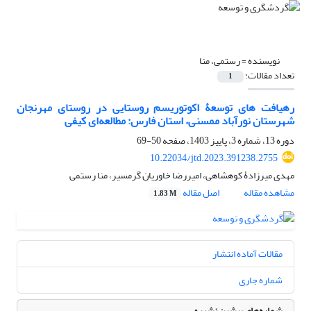
نویسنده =
رستمی، منا
تعداد مقالات:
1
رهیافت‏ های توسعۀ اکوتوریسم روستایی در روستای مهرنجان
شهرستان نورآباد ممسنی، استان فارس: مطالعه‌ای کیفی
دوره 13، شماره 3، پاییز 1403، صفحه
50-69
10.22034/jtd.2023.391238.2755
مهدی میرزادۀ کوهشاهی، امیررضا خاوریان گرمسیر، منا رستمی
مشاهده مقاله
اصل مقاله
1.83 M
مقالات آماده انتشار
شماره جاری
شماره‌های پیشین نشریه