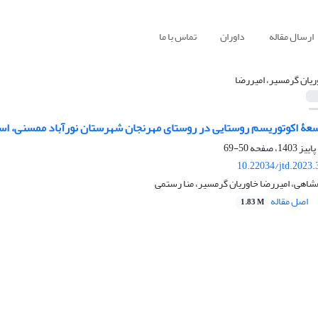
ارسال مقاله
داوران
تماس با ما
ریان گرمسیر، امیررضا
سعۀ اکوتوریسم روستایی در روستای مهرنجان شهرستان نورآباد ممسنی، است
50-69
10.22034/jtd.2023
شاهی، امیررضا خاوریان گرمسیر، منا رستمی
اصل مقاله
1.83 M