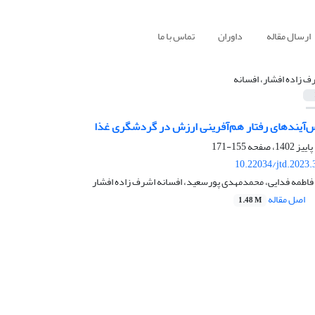
ارسال مقاله
داوران
تماس با ما
ف زاده افشار، افسانه
پس‌آیندهای رفتار هم‌آفرینی ارزش در گردشگری غذا
155-171
10.22034/jtd.2023
فاطمه فدایی، محمدمهدی پورسعید، افسانه اشرف زاده افشار
اصل مقاله
1.48 M