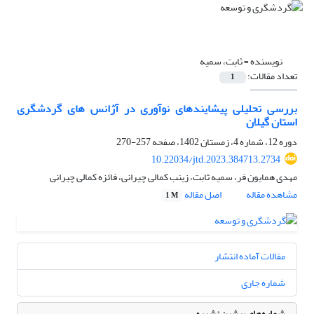
نویسنده =
ثابت، سمیه
تعداد مقالات:
1
بررسی تحلیلی پیشایندهای نوآوری در آژانس های گردشگری
استان گیلان
دوره 12، شماره 4، زمستان 1402، صفحه
257-270
10.22034/jtd.2023.384713.2734
مهدی همایون فر، سمیه ثابت، زینب کمالی چیرانی، فائزه کمالی چیرانی
مشاهده مقاله
اصل مقاله
1 M
مقالات آماده انتشار
شماره جاری
شماره‌های پیشین نشریه