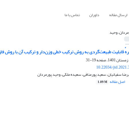
ارسال مقاله
داوران
تماس با ما
مردان، وحید
رهٔ قابلیت طبیعت‌گردی به روش ترکیب خطی وزن‌دار و ترکیب آن با روش فا
19-31
10.22034/jtd.2021
رضا سفیانیان، سعید پورمنافی، سعیده ملکی، وحید پورمردان
اصل مقاله
1.09 M