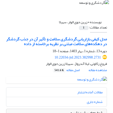
نویسنده =
زرین جوی الوار، سهیلا
تعداد مقالات:
1
مدل کیفی بازاریابی گردشگری سلامت و تأثیر آن در جذب گردشگر
در دهکده‌های سلامت مبتنی بر نظریهٔ برخاسته از داده
دوره 13، شماره 1، بهار 1403، صفحه
1-18
10.22034/jtd.2023.382998.2731
فروغ زکاوتی، لیلا آندرواژ، سهیلا زرین جوی الوار
مشاهده مقاله
اصل مقاله
541.6 K
مقالات آماده انتشار
شماره جاری
شماره‌های پیشین نشریه